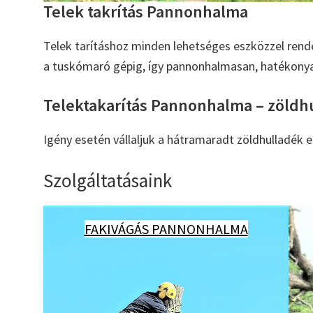
Telek takrítás Pannonhalma
Telek tarításhoz minden lehetséges eszközzel rend
a tuskómaró gépig, így pannonhalmasan, hatékonyan
Telektakarítás Pannonhalma – zöldhu
Igény esetén vállaljuk a hátramaradt zöldhulladék el
Szolgáltatásaink
FAKIVÁGÁS PANNONHALMA