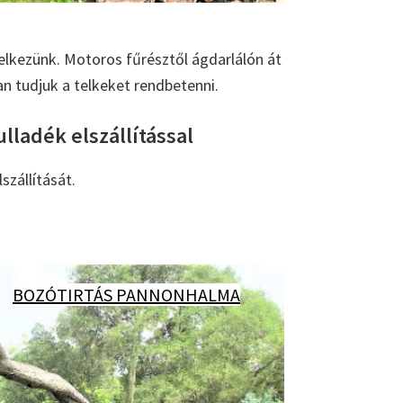
elkezünk. Motoros fűrésztől ágdarlálón át
 tudjuk a telkeket rendbetenni.
lladék elszállítással
szállítását.
BOZÓTIRTÁS PANNONHALMA