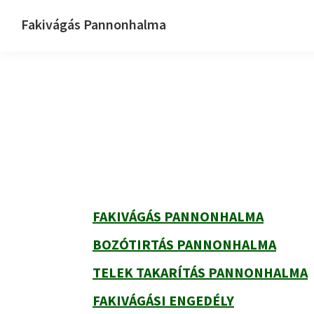
Ugrás
Skip
Ugrás
Fakivágás Pannonhalma
az
to
az
Fakivagas
elsődleges
main
elsődleges
Pannonhalma
navigációhoz
content
oldalsávhoz
Elsődleges
oldalsáv
FAKIVÁGÁS PANNONHALMA
BOZÓTIRTÁS PANNONHALMA
TELEK TAKARÍTÁS PANNONHALMA
FAKIVÁGÁSI ENGEDÉLY