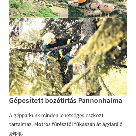
Gépesített bozótirtás Pannonhalma
A gépparkunk minden lehetséges eszközt
tartalmaz. Motros fűrésztől fűkaszán át ágdarálő
gépig.