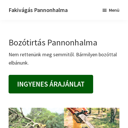
Skip
Ugrás
Fakivágás Pannonhalma
Menü
to
az
Fakivagas
main
elsődleges
Pannonhalma
content
oldalsávhoz
Bozótirtás Pannonhalma
Nem rettenünk meg semmitől. Bármilyen bozóttal
elbánunk.
INGYENES ÁRAJÁNLAT