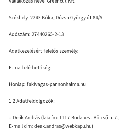
Vállalkozás neve: Greencut Kft.
Székhely: 2243 Kóka, Dózsa György út 84/A.
Adószám: 27440265-2-13
Adatkezelésért felelős személy:
E-mail elérhetőség:
Honlap: fakivagas-pannonhalma.hu
1.2 Adatfeldolgozók:
– Deák András (lakcím: 1117 Budapest Bölcső u. 7.,
E-mail cím: deak.andras@webkapu.hu)