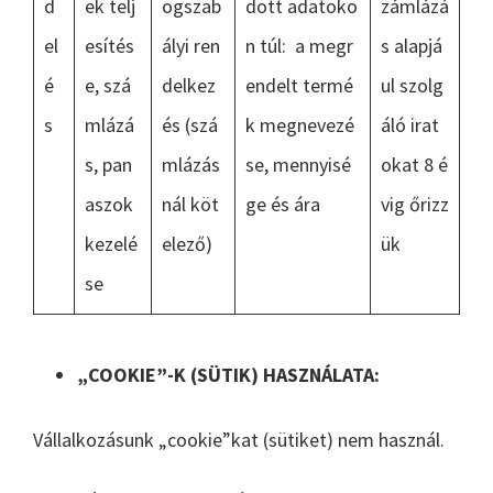
d
ek telj
ogszab
dott adatoko
zámlázá
el
esítés
ályi ren
n túl: a megr
s alapjá
é
e, szá
delkez
endelt termé
ul szolg
s
mlázá
és (szá
k megnevezé
áló irat
s, pan
mlázás
se, mennyisé
okat 8 é
aszok
nál köt
ge és ára
vig őrizz
kezelé
elező)
ük
se
„COOKIE”-K (SÜTIK) HASZNÁLATA:
Vállalkozásunk „cookie”kat (sütiket) nem használ.