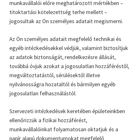
munkavállalói előre meghatározott mértékben –
titoktartási kötelezettség terhe mellett –
jogosultak az Ön személyes adatait megismerni.
Az Ön személyes adatait megfelelő technikai és
egyéb intézkedésekkel védjük, valamint biztosítjuk
az adatok biztonságát, rendelkezésre állását,
továbbá óvjuk azokat a jogosulatlan hozzáféréstől,
megváltoztatástól, sérülésektől illetve
nyilvánosságra hozataltól és bármilyen egyéb
jogosulatlan felhasználástól.
Szervezeti intézkedések keretében épületeinkben
ellenőrizzük a fizikai hozzáférést,
munkavállalóinkat folyamatosan oktatjuk és a
papír alapú dokumentumokat megfelelő