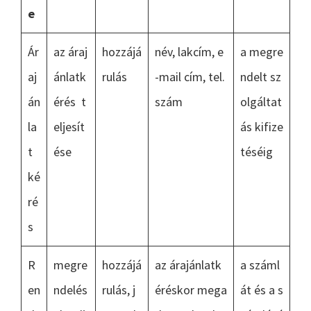
e
Ár
az áraj
hozzájá
név, lakcím, e
a megre
aj
ánlatk
rulás
-mail cím, tel.
ndelt sz
án
érés t
szám
olgáltat
la
eljesít
ás kifize
t
ése
téséig
ké
ré
s
R
megre
hozzájá
az árajánlatk
a száml
en
ndelés
rulás, j
éréskor mega
át és a s