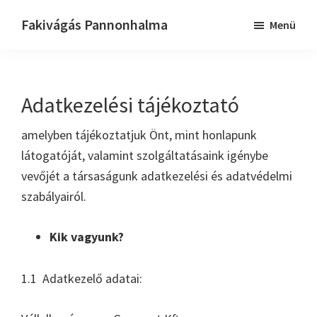
Skip
Ugrás
Fakivágás Pannonhalma
Menü
to
az
Fakivagas
main
elsődleges
Pannonhalma
content
oldalsávhoz
Adatkezelési tájékoztató
amelyben tájékoztatjuk Önt, mint honlapunk
látogatóját, valamint szolgáltatásaink igénybe
vevőjét a társaságunk adatkezelési és adatvédelmi
szabályairól.
Kik vagyunk?
1.1 Adatkezelő adatai: