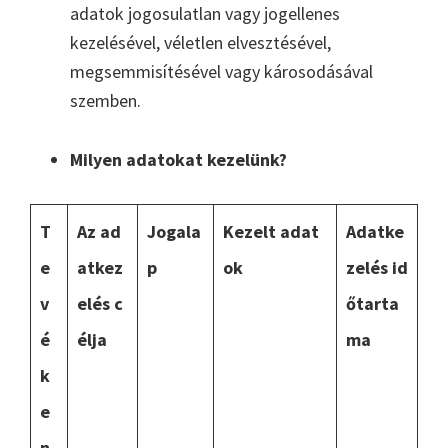
adatok jogosulatlan vagy jogellenes
kezelésével, véletlen elvesztésével,
megsemmisítésével vagy károsodásával
szemben.
Milyen adatokat kezelünk?
T
Az ad
Jogala
Kezelt adat
Adatke
e
atkez
p
ok
zelés id
v
elés c
őtarta
é
élja
ma
k
e
n