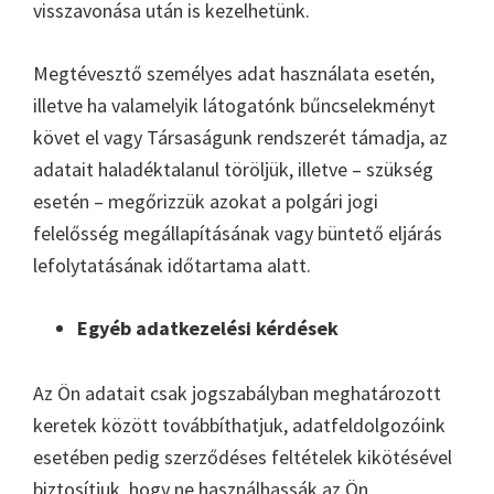
visszavonása után is kezelhetünk.
Megtévesztő személyes adat használata esetén,
illetve ha valamelyik látogatónk bűncselekményt
követ el vagy Társaságunk rendszerét támadja, az
adatait haladéktalanul töröljük, illetve – szükség
esetén – megőrizzük azokat a polgári jogi
felelősség megállapításának vagy büntető eljárás
lefolytatásának időtartama alatt.
Egyéb adatkezelési kérdések
Az Ön adatait csak jogszabályban meghatározott
keretek között továbbíthatjuk, adatfeldolgozóink
esetében pedig szerződéses feltételek kikötésével
biztosítjuk, hogy ne használhassák az Ön