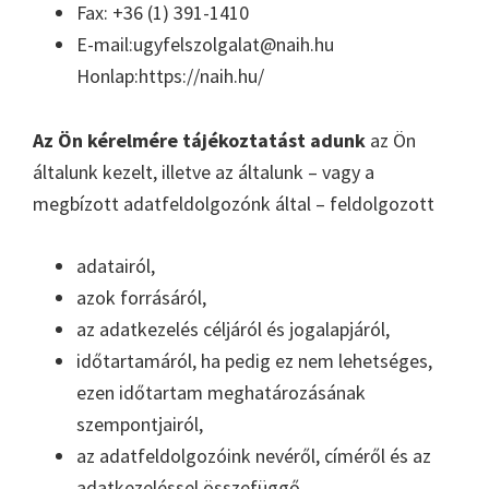
Fax: +36 (1) 391-1410
E-mail:ugyfelszolgalat@naih.hu
Honlap:https://naih.hu/
Az Ön kérelmére tájékoztatást adunk
az Ön
általunk kezelt, illetve az általunk – vagy a
megbízott adatfeldolgozónk által – feldolgozott
adatairól,
azok forrásáról,
az adatkezelés céljáról és jogalapjáról,
időtartamáról, ha pedig ez nem lehetséges,
ezen időtartam meghatározásának
szempontjairól,
az adatfeldolgozóink nevéről, címéről és az
adatkezeléssel összefüggő